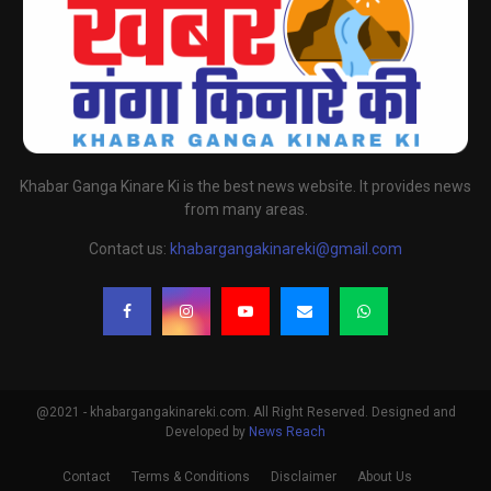
Khabar Ganga Kinare Ki is the best news website. It provides news
from many areas.
Contact us:
khabargangakinareki@gmail.com
@2021 - khabargangakinareki.com. All Right Reserved. Designed and
Developed by
News Reach
Contact
Terms & Conditions
Disclaimer
About Us