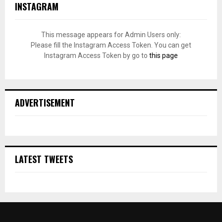
INSTAGRAM
This message appears for Admin Users only:
Please fill the Instagram Access Token. You can get
Instagram Access Token by go to
this page
ADVERTISEMENT
LATEST TWEETS