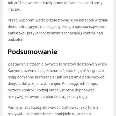
tak zróżnicowane — każdy gracz doświadcza platformy
inaczej.
Przed wyborem warto przetestować kilka kategorii w trybie
demonstracyjnym, oceniając, gdzie gra sprawia najwięcej
satysfakcji przy jednoczesnym zachowaniu kontroli nad
budżetem.
Podsumowanie
Zestawienie trzech głównych formatów dostępnych w Ice
Kasyno pozwala lepiej zrozumieć, dlaczego różni gracze
mają odmienne preferencje i jak świadomie podejmować
decyzje dotyczące wyboru gier. Analizując ich tempo,
poziom kontroli i rodzaj emocji, można dopasować
rozrywkę zarówno do charakteru, jak i stylu gry.
Pamiętaj, aby każdą aktywność traktować jako formę
rozrywki — odpowiedzialne podejście to klucz do