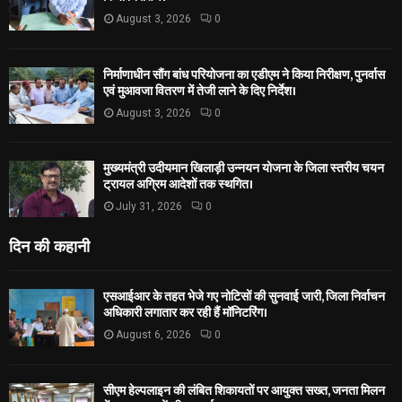
August 3, 2026
0
निर्माणाधीन सौंग बांध परियोजना का एडीएम ने किया निरीक्षण, पुनर्वास
एवं मुआवजा वितरण में तेजी लाने के दिए निर्देश।
August 3, 2026
0
मुख्यमंत्री उदीयमान खिलाड़ी उन्नयन योजना के जिला स्तरीय चयन
ट्रायल अग्रिम आदेशों तक स्थगित।
July 31, 2026
0
दिन की कहानी
एसआईआर के तहत भेजे गए नोटिसों की सुनवाई जारी, जिला निर्वाचन
अधिकारी लगातार कर रही हैं मॉनिटरिंग।
August 6, 2026
0
सीएम हेल्पलाइन की लंबित शिकायतों पर आयुक्त सख्त, जनता मिलन