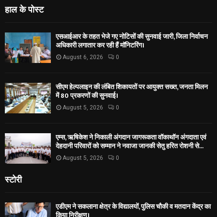
हाल के पोस्ट
एसआईआर के तहत भेजे गए नोटिसों की सुनवाई जारी, जिला निर्वाचन
अधिकारी लगातार कर रही हैं मॉनिटरिंग।
August 6, 2026
0
सीएम हेल्पलाइन की लंबित शिकायतों पर आयुक्त सख्त, जनता मिलन
में 80 प्रकरणों की सुनवाई।
August 5, 2026
0
एम्स, ऋषिकेश ने निकाली अंगदान जागरूकता वॉकाथॉन अंगदाता एवं
देहदानी परिवारों को सम्मान ने नवाजा जानकी सेतु हरित रोशनी से...
August 5, 2026
0
स्टोरी
एडीएम ने सकलाना क्षेत्र के विद्यालयों, पुलिस चौकी व मतदान केंद्र का
किया निरीक्षण।