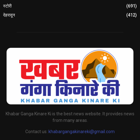
स्टोरी
(691)
देहरादून
(412)
Khabar Ganga Kinare Ki is the best news website. It provides news
from many areas.
Contact us:
khabargangakinareki@gmail.com