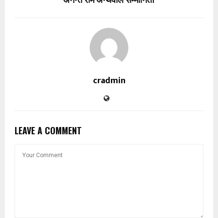
अनन्त राम अन्थवाल सम्मानित।
cradmin
LEAVE A COMMENT