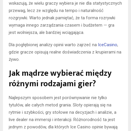
wskazują, że wielu graczy wybiera je nie dla statystycznych
przewag, lecz ze względu na tempo i naturalność
rozgrywki. Warto jednak pamiętać, że ta forma rozrywki
wymaga innego zarządzania czasem i budżetem — gra
jest wolniejsza, ale bardziej wciągająca.
Dla pogłębionej analizy opinii warto zajrzeć na
IceCasino
,
gdzie gracze opisują realne doświadczenia z krupierami na
żywo.
Jak mądrze wybierać między
różnymi rodzajami gier?
Najlepszym sposobem jest porównywanie nie tylko
tytułów, ale całych metod grania. Sloty opierają się na
rytmie i szybkości, gry stołowe na decyzjach i analizie, a
live dealer na immersji i interakcji. Różnorodność ta jest
jednym z powodów, dla których Ice Casino opinie bywają