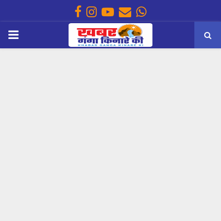
Facebook
Instagram
Youtube
Email
Whatsapp
PRIMARY
MENU