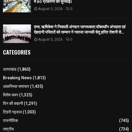
में 80 प्रकरणों की सुनवाई।
August 5, 2026
0
एम्स, ऋषिकेश ने निकाली अंगदान जागरूकता वॉकाथॉन अंगदाता एवं
देहदानी परिवारों को सम्मान ने नवाजा जानकी सेतु हरित रोशनी से...
August 5, 2026
0
CATEGORIES
उत्तराखंड
(1,860)
Breaking News
(1,813)
आकस्मिक समाचार
(1,435)
विशेष कवर
(1,325)
दिन की कहानी
(1,291)
टिहरी गढ़वाल
(1,003)
राजनीतिक
(745)
राष्ट्रीय
(734)