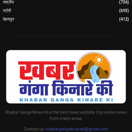
राष्ट्रीय
(736)
स्टोरी
(693)
देहरादून
(412)
Khabar Ganga Kinare Ki is the best news website. It provides news
from many areas.
Contact us:
khabargangakinareki@gmail.com