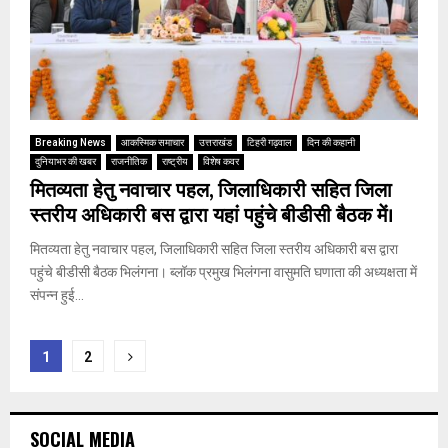
Breaking News
आकस्मिक समाचार
उत्तराखंड
टिहरी गढ़वाल
दिन की कहानी
दुनियाभर की खबर
राजनीतिक
राष्ट्रीय
विशेष कवर
मितव्यता हेतु नवाचार पहल, जिलाधिकारी सहित जिला
स्तरीय अधिकारी बस द्वारा यहां पहुंचे बीडीसी बैठक में।
मितव्यता हेतु नवाचार पहल, जिलाधिकारी सहित जिला स्तरीय अधिकारी बस द्वारा
पहुंचे बीडीसी बैठक भिलंगना। ब्लॉक प्रमुख भिलंगना वासुमति घणाता की अध्यक्षता में
संपन्न हुई...
Posts
1
2
pagination
SOCIAL MEDIA