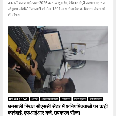
घनसाली बसन्त महोत्सव–2026 का भव्य शुभारंभ, कैबिनेट मंत्री सतपाल महाराज
रहे मुख्य अतिथि” “घनसाली को मिली 1301 लाख से अधिक की विकास योजनाओं
की सौगात,...
Breaking News
अपराध
आकस्मिक समाचार
उत्तराखंड
टिहरी गढ़वाल
दिन की कहानी
घनसाली स्थित सीएससी सेंटर में अनियमितताओं पर कड़ी
कार्रवाई, एफआईआर दर्ज, उपकरण सीज।