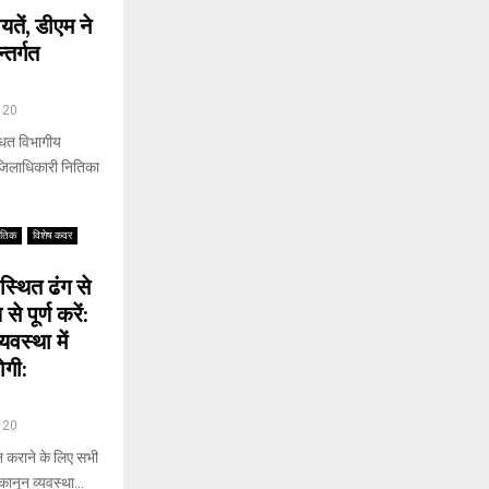
तें, डीएम ने
तर्गत
20
्धित विभागीय
 जिलाधिकारी नितिका
ीतिक
विशेष कवर
यवस्थित ढंग से
 पूर्ण करें:
वस्था में
ोगी:
20
न्न कराने के लिए सभी
कानून व्यवस्था...