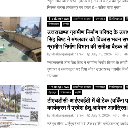
राहुल गांधी जी के परेड ग्राउंड में होने वाले छात्रों की गूंज क
निरस्त करना लोकतंत्र पर हमला है – राकेश राणा मुख्य...
Breaking News
आकस्मिक समाचार
उत्तराखंड
टिहरी गढ़वाल
द
विशेष कवर
स्टोरी
उत्तराखण्ड ग्रामीण निर्माण परिषद के उपाध
सिंह बिष्ट ने मंगलवार को विकास भवन सभा
ग्रामीण निर्माण विभाग की समीक्षा बैठक ल
by
khabargangakinareki
July 15, 2026
0
*राज्यमंत्री जोत सिंह बिष्ट ने ग्रामीण निर्माण विभाग के कार्यों
गुणवत्ता व समयबद्धता पर दिया जोर* उत्तराखण्ड ग्रामीण निर्
उपाध्यक्ष...
Breaking News
आकस्मिक समाचार
उत्तराखंड
टिहरी गढ़वाल
द
देहरादून
विशेष कवर
स्टोरी
टीएचडीसी-आईएचईटी में बी.टेक (वर्किंग 
कार्यक्रम में प्रवेश हेतु आवेदन आमंत्रित।
by
khabargangakinareki
July 9, 2026
0
*टीएचडीसी-आईएचईटी में बी.टेक (वर्किंग प्रोफेशनल) कार्यक्रम