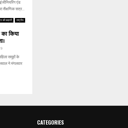
ंजीनियरिंग एंड
ा शैक्षणिक सत्र...
िन की कहानी
राष्ट्रीय
ा का किया
ना।
29
हिला समूहों के
ेलवाल ने मंगलवार
CATEGORIES