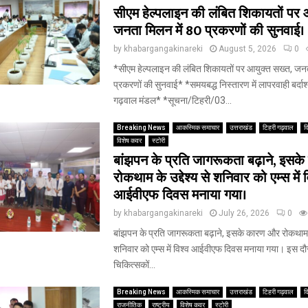
सीएम हेल्पलाइन की लंबित शिकायतों पर 
जनता मिलन में 80 प्रकरणों की सुनवाई।
by
khabargangakinareki
August 5, 2026
0
*सीएम हेल्पलाइन की लंबित शिकायतों पर आयुक्त सख्त, जनत
प्रकरणों की सुनवाई* *समयबद्ध निस्तारण में लापरवाही बर्दाश
गढ़वाल मंडल* *सूचना/टिहरी/03...
Breaking News
आकस्मिक समाचार
उत्तराखंड
टिहरी गढ़वाल
द
विशेष कवर
स्टोरी
बांझपन के प्रति जागरूकता बढ़ाने, इसक
रोकथाम के उद्देश्य से शनिवार को एम्स में व
आईवीएफ दिवस मनाया गया।
by
khabargangakinareki
July 26, 2026
0
बांझपन के प्रति जागरूकता बढ़ाने, इसके कारण और रोकथाम के 
शनिवार को एम्स में विश्व आईवीएफ दिवस मनाया गया। इस दौर
चिकित्सकों...
Breaking News
आकस्मिक समाचार
उत्तराखंड
टिहरी गढ़वाल
द
राजनीतिक
राष्ट्रीय
विशेष कवर
स्टोरी