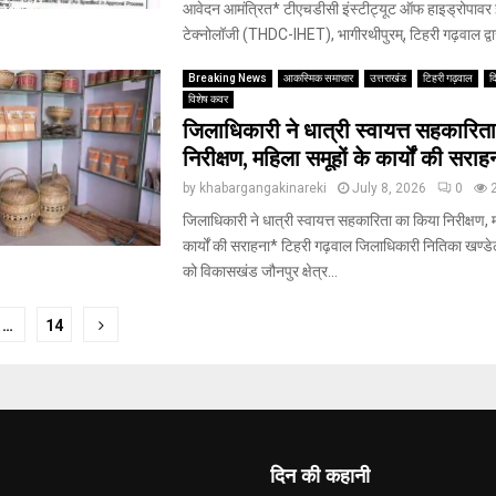
आवेदन आमंत्रित* टीएचडीसी इंस्टीट्यूट ऑफ हाइड्रोपावर इ
टेक्नोलॉजी (THDC-IHET), भागीरथीपुरम्, टिहरी गढ़वाल द्वार
Breaking News
आकस्मिक समाचार
उत्तराखंड
टिहरी गढ़वाल
द
विशेष कवर
जिलाधिकारी ने धात्री स्वायत्त सहकारित
निरीक्षण, महिला समूहों के कार्यों की सराह
by
khabargangakinareki
July 8, 2026
0
जिलाधिकारी ने धात्री स्वायत्त सहकारिता का किया निरीक्षण, म
कार्यों की सराहना* टिहरी गढ़वाल जिलाधिकारी नितिका खण्ड
को विकासखंड जौनपुर क्षेत्र...
…
14
tion
दिन की कहानी