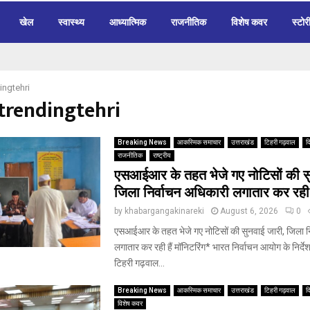
खेल
स्वास्थ्य
आध्यात्मिक
राजनीतिक
विशेष कवर
स्टोर
ingtehri
#trendingtehri
Breaking News
आकस्मिक समाचार
उत्तराखंड
टिहरी गढ़वाल
द
राजनीतिक
राष्ट्रीय
एसआईआर के तहत भेजे गए नोटिसों की सु
जिला निर्वाचन अधिकारी लगातार कर रही ह
by
khabargangakinareki
August 6, 2026
0
एसआईआर के तहत भेजे गए नोटिसों की सुनवाई जारी, जिला न
लगातार कर रही हैं मॉनिटरिंग* भारत निर्वाचन आयोग के निर्द
टिहरी गढ़वाल...
Breaking News
आकस्मिक समाचार
उत्तराखंड
टिहरी गढ़वाल
द
विशेष कवर