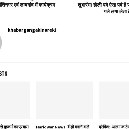
तिनगर एवं लम्बगांव में कार्यक्रम
शुभारंभ। होली पर्व ऐसा पर्व है 
गले लगा लेता ह
khabargangakinareki
STS
से दुष्कर्म का प्रयास
Haridwar News: बीड़ी बनाने वाले
ब्रेकिंग:-आल्मा का