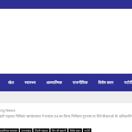
खेल
स्वास्थ्य
आध्यात्मिक
राजनीतिक
विशेष कवर
स्टोरी
ing News
हरी गढ़वाल नितिका खण्डेलवाल ने एनएच-34 का किया निरीक्षण दूरभाष पर दिये बीआरओ के अधिकारि
आकस्मिक समाचार
उत्तराखंड
टिहरी गढ़वाल
दिन की कहानी
विशेष कवर
स्टोरी