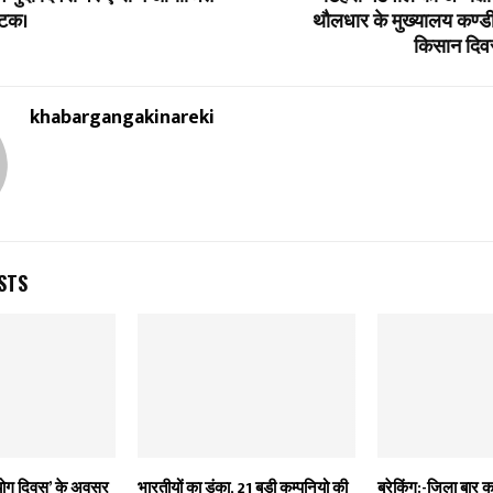
ाटक।
थौलधार के मुख्यालय कण्डी
किसान दि
khabargangakinareki
STS
ीय योग दिवस’ के अवसर
भारतीयों का डंका, 21 बड़ी कम्पनियो की
ब्रेकिंग:-जिला बार 