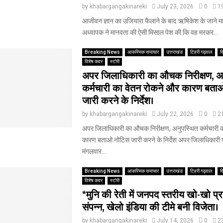
by
khabargangakinareki
July 23, 2026
0
1
आजीवन ज्ञान का उजियारा फैलाने के बाद ऋषिकेश के जाने मान
अध्यापक ने मानवता की ऐसी मिसाल पेश की कि वह मरकर...
Breaking News
आकस्मिक समाचार
उत्तराखंड
टिहरी गढ़वाल
द
विशेष कवर
स्टोरी
अपर जिलाधिकारी का औचक निरीक्षण, अ
कर्मचारी का वेतन रोकने और कारण बता
जारी करने के निर्देश।
by
khabargangakinareki
July 22, 2026
0
2
अपर जिलाधिकारी का औचक निरीक्षण, अनुपस्थित कर्मचारी 
कारण बताओ नोटिस जारी करने के निर्देश अपर जिलाधिकारी शैले
मंगलवार...
Breaking News
आकस्मिक समाचार
उत्तराखंड
टिहरी गढ़वाल
द
विशेष कवर
स्टोरी
*मुनि की रेती में जनपद स्तरीय खो-खो प्
संपन्न, खेलो इंडिया की टीमे बनी विजेता।
by
khabargangakinareki
July 14, 2026
0
2