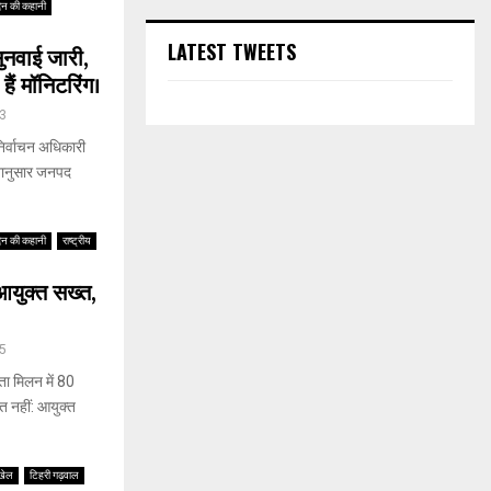
िन की कहानी
LATEST TWEETS
नवाई जारी,
ैं मॉनिटरिंग।
3
िर्वाचन अधिकारी
ेशानुसार जनपद
िन की कहानी
राष्ट्रीय
आयुक्त सख्त,
5
ा मिलन में 80
्त नहीं: आयुक्त
खेल
टिहरी गढ़वाल