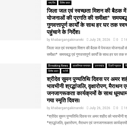
राष्ट्रीय
विशेष कवर
जिला जल एवं स्वच्छता मिशन की बैठक मे
योजनाओं की प्रगति की समीक्षा* ‎ ‎समयबद्ध
गुणवत्तापूर्ण कार्यों के साथ हर घर तक स्
पहुंचाने के निर्देश।
by
khabargangakinareki
July 28, 2026
0
1
जिला जल एवं स्वच्छता मिशन की बैठक में पेयजल योजनाओं क
समीक्षा* ‎ ‎समयबद्ध एवं गुणवत्तापूर्ण कार्यों के साथ हर घर तक स्
Breaking News
आकस्मिक समाचार
उत्तराखंड
टिहरी गढ़वाल
द
विशेष कवर
स्टोरी
श्रीदेव सुमन पुण्यतिथि दिवस पर अमर श
भावभीनी श्रद्धांजलि, वृक्षारोपण, मैराथन ए
जनजागरूकता कार्यक्रमों के साथ धूमधाम
गया स्मृति दिवस।
by
khabargangakinareki
July 26, 2026
0
1
*श्रीदेव सुमन पुण्यतिथि दिवस पर अमर शहीद को भावभीनी श्रद
‎*श्रद्धांजलि, वृक्षारोपण, मैराथन एवं जनजागरूकता कार्यक्रमो