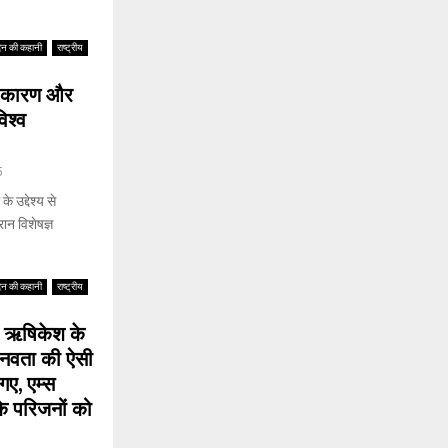
िन की कहानी
राष्ट्रीय
े कारण और
िश्व
5
उद्देश्य से
ान विशेषज्ञ
िन की कहानी
राष्ट्रीय
द ऋषिकेश के
मानवता की ऐसी
ए, एम्स
के परिजनों को