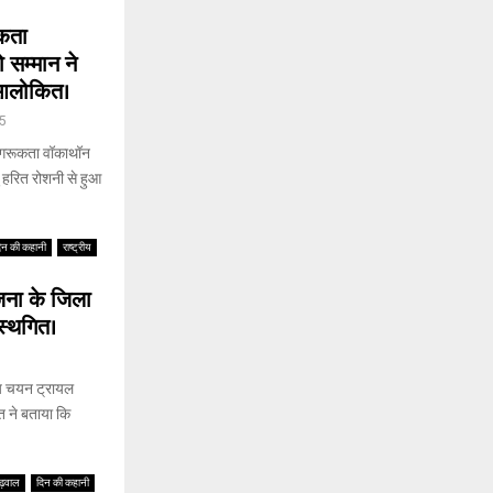
ूकता
 सम्मान ने
 आलोकित।
5
जागरूकता वॉकाथॉन
ु हरित रोशनी से हुआ
िन की कहानी
राष्ट्रीय
जना के जिला
स्थगित।
ीय चयन ट्रायल
 ने बताया कि
ढ़वाल
दिन की कहानी