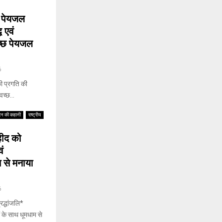
ं पेयजल
 एवं
वच्छ पेयजल
6
ी प्रगति की
वच्छ...
िन की कहानी
राष्ट्रीय
हीद को
वं
 से मनाया
6
्धांजलि* ‎
ं के साथ धूमधाम से