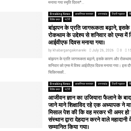
मनाया गया स्मृति दिवस*...
Breaking News
आकस्मिक समाचार
उत्तराखंड
टिहरी गढ़वाल
द
विशेष कवर
स्टोरी
बांझपन के प्रति जागरूकता बढ़ाने, इसक
रोकथाम के उद्देश्य से शनिवार को एम्स में व
आईवीएफ दिवस मनाया गया।
by
khabargangakinareki
July 26, 2026
0
1
बांझपन के प्रति जागरूकता बढ़ाने, इसके कारण और रोकथाम के 
शनिवार को एम्स में विश्व आईवीएफ दिवस मनाया गया। इस दौर
चिकित्सकों...
Breaking News
आकस्मिक समाचार
उत्तराखंड
टिहरी गढ़वाल
द
विशेष कवर
स्टोरी
आजीवन ज्ञान का उजियारा फैलाने के बा
जाने माने शिक्षाविद रहे एक अध्यापक ने 
मिसाल पेश की कि वह मरकर भी अमर हो ग
संस्थान द्वारा देहदान करने वाले महादानी 
सम्मानित किया गया।