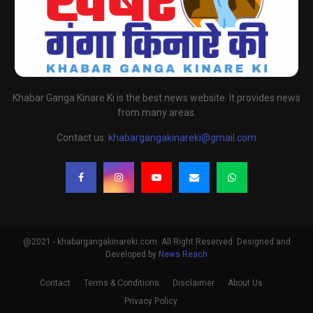
Khabar Ganga Kinare Ki is the best news website. It provides news
from many areas.
Contact us:
khabargangakinareki@gmail.com
@2021 - khabargangakinareki.com. All Right Reserved. Designed and
Developed by
News Reach
Contact
Terms & Conditions
Disclaimer
About Us
Privacy Policy