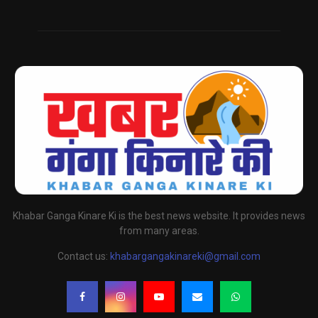
Khabar Ganga Kinare Ki is the best news website. It provides news
from many areas.
Contact us:
khabargangakinareki@gmail.com