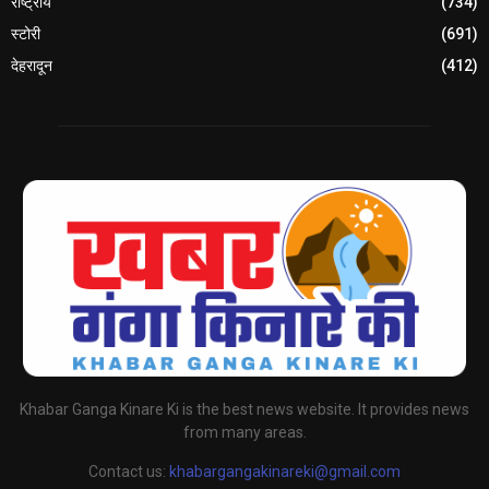
राष्ट्रीय
(734)
स्टोरी
(691)
देहरादून
(412)
Khabar Ganga Kinare Ki is the best news website. It provides news
from many areas.
Contact us:
khabargangakinareki@gmail.com