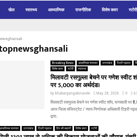
खेल
स्वास्थ्य
आध्यात्मिक
राजनीतिक
विशेष कवर
स्टोरी
ewsghansali
#topnewsghansali
Breaking News
आकस्मिक समाचार
उत्तराखंड
टिहरी गढ़वाल
द
विशेष कवर
स्टोरी
स्वास्थ्य
मिलावटी रसगुल्ला बेचने पर गणेश स्वीट 
पर ₹5,000 का अर्थदंड।
by
khabargangakinareki
May 28, 2026
0
6
मिलावटी रसगुल्ला बेचने पर गणेश स्वीट शॉप, घनसाली पर ₹5
अपर जिला मजिस्ट्रेट / न्याय निर्णायक अधिकारी टिहरी गढ़वाल 
द्वारा...
आकस्मिक समाचार
उत्तराखंड
टिहरी गढ़वाल
दिन की कहानी
विशेष कवर
स्टोरी