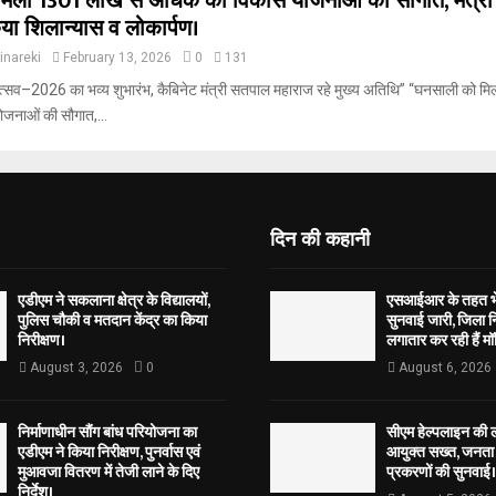
िली 1301 लाख से अधिक की विकास योजनाओं की सौगात, मंत्र
या शिलान्यास व लोकार्पण।
inareki
February 13, 2026
0
131
्सव–2026 का भव्य शुभारंभ, कैबिनेट मंत्री सतपाल महाराज रहे मुख्य अतिथि” “घनसाली को म
जनाओं की सौगात,...
दिन की कहानी
एडीएम ने सकलाना क्षेत्र के विद्यालयों,
एसआईआर के तहत भेज
पुलिस चौकी व मतदान केंद्र का किया
सुनवाई जारी, जिला न
निरीक्षण।
लगातार कर रही हैं मॉ
August 3, 2026
0
August 6, 2026
निर्माणाधीन सौंग बांध परियोजना का
सीएम हेल्पलाइन की 
एडीएम ने किया निरीक्षण, पुनर्वास एवं
आयुक्त सख्त, जनता 
मुआवजा वितरण में तेजी लाने के दिए
प्रकरणों की सुनवाई।
निर्देश।