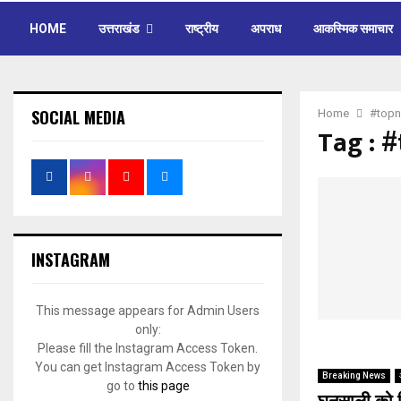
HOME
उत्तराखंड
राष्ट्रीय
अपराध
आकस्मिक समाचार
SOCIAL MEDIA
Home
#topn
Tag : 
INSTAGRAM
This message appears for Admin Users
only:
Please fill the Instagram Access Token.
You can get Instagram Access Token by
Breaking News
go to
this page