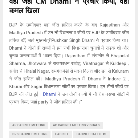
वहां जहां CM Dhami ने प्रचार किया, वहां
कमल खिला
BJP के उम्मीदवार वहां जीत हासिल करने के बाद Rajasthan और
Madhya Pradesh में उन नौ विधानसभा सीटों पर BJP के उम्मीदवार जीत
हासिल कीं, जहां मुख्यमंत्रीPushkar Singh Dhami ने प्रचार किया था।
Dhami ने दोनों ही राज्यों में इन सभी विधानसभा चुनावों में सड़क शो और
चुनाव जनसभाओं में भाषण दिया। Rajasthan में संगानोर से Bhajanlal
Sharma, Jhotwara से राजयवर्धन राठौड़, Viratnagar से Kuldeep ,
संगोद से Hiralal Nagar, रामगंजमंडी से मदन दिलाव और डग से Kaluram
ने जीत हासिल की। Madhya Pradesh में, Dhami ने Indore 2 ,
Khurai और Sagar विधानसभा सीटों पर प्रचार किया। इन तीनों सीटों पर
BJP की जीत हुई।
Dhami
ने उन दोनों राज्यों में नौ विधानसभा सीटों में
प्रचार किया, जहां party ने जीत हासिल की।”
AP CABINET MEETING
AP CABINET MEETING VISUALS
BRS CABINET MEETING
CABINET
CABINET BATTLE #1