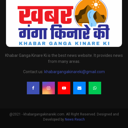
Khabar Ganga Kinare Ki is the best news website. It provides news
from many areas.
Contact us:
khabargangakinareki@gmail.com
@2021 - khabargangakinareki.com. All Right Reserved. Designed and
Developed by
News Reach