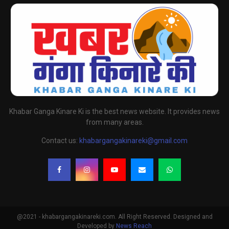
Khabar Ganga Kinare Ki is the best news website. It provides news
from many areas.
Contact us:
khabargangakinareki@gmail.com
@2021 - khabargangakinareki.com. All Right Reserved. Designed and
Developed by
News Reach