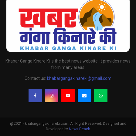
Khabar Ganga Kinare Ki is the best news website. It provides news
from many areas.
Contact us:
khabargangakinareki@gmail.com
@2021 - khabargangakinareki.com. All Right Reserved. Designed and
Developed by
News Reach