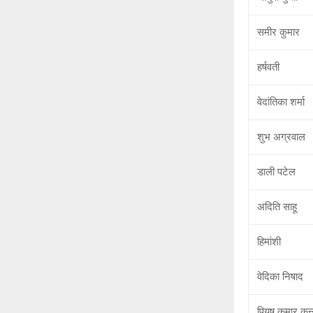
समीर कुमार
हर्षवती
वेदांतिका शर्मा
शुभ अग्रवाल
डाली पटेल
अदिति साहू
हिमांशी
वेदिका निषाद
पियूष कुमार कन