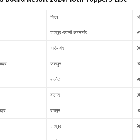
जिला
अ
जशपुर-स्वामी आत्मानंद
9
गरियाबंद
9
यादव
जशपुर
9
बालोद
9
बालोद
9
ाकुर
रायपुर
9
जशपुर
9