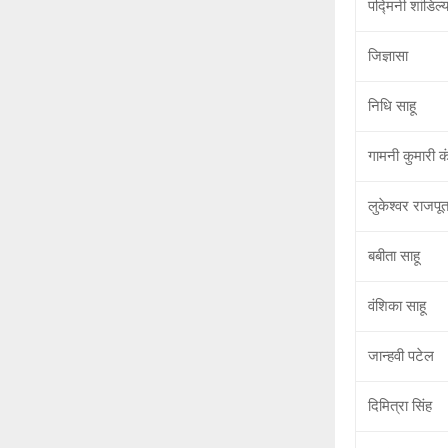
पद्मिनी शांडिल्
जिज्ञासा
निधि साहू
गामनी कुमारी क
लुकेश्वर राजपू
बबीता साहू
वंशिका साहू
जान्हवी पटेल
दिमित्रा सिंह