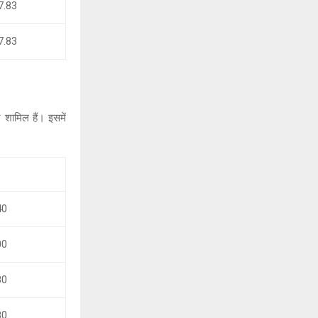
7.83
7.83
शामिल हैं। इसमें
40
00
80
80