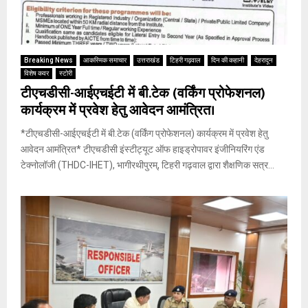
Breaking News
आकस्मिक समाचार
उत्तराखंड
टिहरी गढ़वाल
दिन की कहानी
देहरादून
विशेष कवर
स्टोरी
टीएचडीसी-आईएचईटी में बी.टेक (वर्किंग प्रोफेशनल)
कार्यक्रम में प्रवेश हेतु आवेदन आमंत्रित।
*टीएचडीसी-आईएचईटी में बी.टेक (वर्किंग प्रोफेशनल) कार्यक्रम में प्रवेश हेतु
आवेदन आमंत्रित* टीएचडीसी इंस्टीट्यूट ऑफ हाइड्रोपावर इंजीनियरिंग एंड
टेक्नोलॉजी (THDC-IHET), भागीरथीपुरम्, टिहरी गढ़वाल द्वारा शैक्षणिक सत्र...