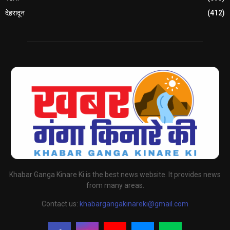
देहरादून
(412)
Khabar Ganga Kinare Ki is the best news website. It provides news
from many areas.
Contact us:
khabargangakinareki@gmail.com