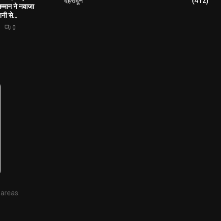
देहरादून
(412)
सम्मान ने नवाजा
नी से...
0
 areas.