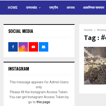
HOME
उत्तराखंड
राष्ट्रीय
अपराध
आकस्मिक समाचार
SOCIAL MEDIA
Home
#crime
Tag : 
INSTAGRAM
This message appears for Admin Users
only:
Please fill the Instagram Access Token.
You can get Instagram Access Token by
go to
this page