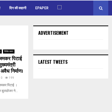
ी
दिन की कहानी
EPAPER
ADVERTISEMENT
ल
विशेष कवर
े जमकर पिटाई
LATEST TWEETS
ुख्यमंत्री
अवैध निर्माण।
0
199
 जमकर पिटाई ।
के बुलडोजर ने...