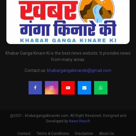
Khabar Ganga Kinare Ki is the best news website. It provides news
from many areas.
Contact us:
khabargangakinareki@gmail.com
@2021 - khabargangakinareki.com. All Right Reserved. Designed and
Developed by
News Reach
Contact
Terms & Conditions
Disclaimer
About Us