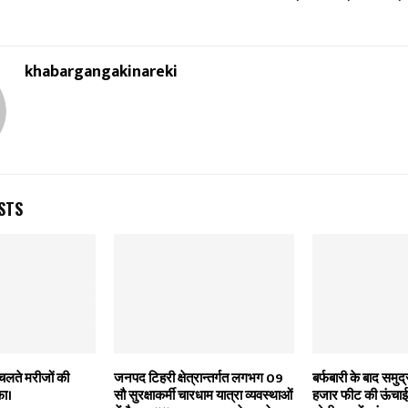
khabargangakinareki
STS
चलते मरीजों की
जनपद टिहरी क्षेत्रान्तर्गत लगभग 09
बर्फबारी के बाद समु
फा।
सौ सुरक्षाकर्मी चारधाम यात्रा व्यवस्थाओं
हजार फीट की ऊंचाई