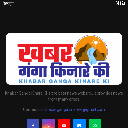
देहरादून
(412)
Khabar Ganga Kinare Ki is the best news website. It provides news
from many areas.
Contact us:
khabargangakinareki@gmail.com