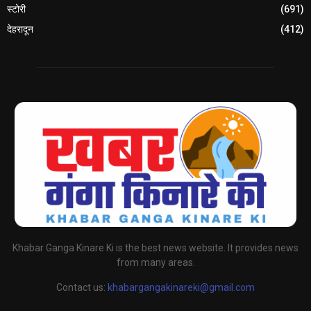
स्टोरी
(691)
देहरादून
(412)
Khabar Ganga Kinare Ki is the best news website. It provides news
from many areas.
Contact us:
khabargangakinareki@gmail.com