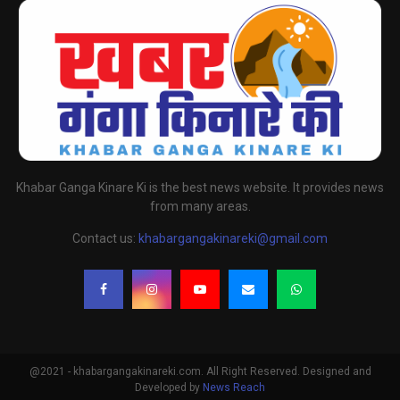
Khabar Ganga Kinare Ki is the best news website. It provides news
from many areas.
Contact us:
khabargangakinareki@gmail.com
@2021 - khabargangakinareki.com. All Right Reserved. Designed and
Developed by
News Reach