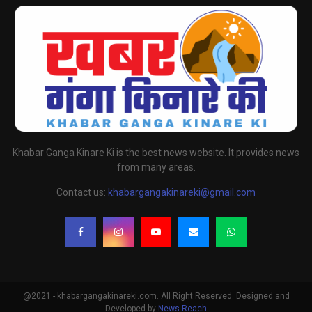
Khabar Ganga Kinare Ki is the best news website. It provides news
from many areas.
Contact us:
khabargangakinareki@gmail.com
@2021 - khabargangakinareki.com. All Right Reserved. Designed and
Developed by
News Reach