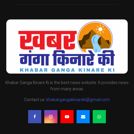
Khabar Ganga Kinare Ki is the best news website. It provides news
from many areas.
Contact us:
khabargangakinareki@gmail.com