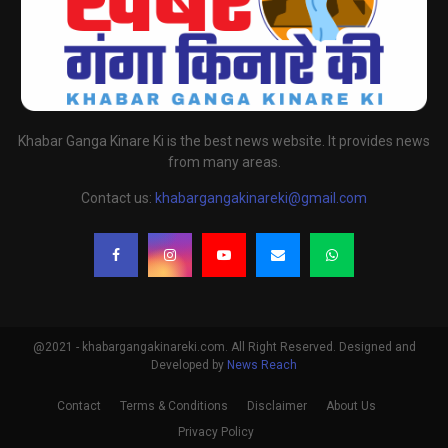
Khabar Ganga Kinare Ki is the best news website. It provides news
from many areas.
Contact us:
khabargangakinareki@gmail.com
@2021 - khabargangakinareki.com. All Right Reserved. Designed and
Developed by
News Reach
Contact
Terms & Conditions
Disclaimer
About Us
Privacy Policy