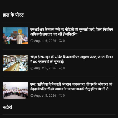
हाल के पोस्ट
एसआईआर के तहत भेजे गए नोटिसों की सुनवाई जारी, जिला निर्वाचन
अधिकारी लगातार कर रही हैं मॉनिटरिंग।
August 6, 2026
0
सीएम हेल्पलाइन की लंबित शिकायतों पर आयुक्त सख्त, जनता मिलन
में 80 प्रकरणों की सुनवाई।
August 5, 2026
0
एम्स, ऋषिकेश ने निकाली अंगदान जागरूकता वॉकाथॉन अंगदाता एवं
देहदानी परिवारों को सम्मान ने नवाजा जानकी सेतु हरित रोशनी से...
August 5, 2026
0
स्टोरी