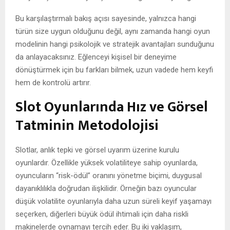
Bu karşılaştırmalı bakış açısı sayesinde, yalnızca hangi
türün size uygun olduğunu değil, aynı zamanda hangi oyun
modelinin hangi psikolojik ve stratejik avantajları sunduğunu
da anlayacaksınız. Eğlenceyi kişisel bir deneyime
dönüştürmek için bu farkları bilmek, uzun vadede hem keyfi
hem de kontrolü artırır.
Slot Oyunlarında Hız ve Görsel
Tatminin Metodolojisi
Slotlar, anlık tepki ve görsel uyarım üzerine kurulu
oyunlardır. Özellikle yüksek volatiliteye sahip oyunlarda,
oyuncuların “risk-ödül” oranını yönetme biçimi, duygusal
dayanıklılıkla doğrudan ilişkilidir. Örneğin bazı oyuncular
düşük volatilite oyunlarıyla daha uzun süreli keyif yaşamayı
seçerken, diğerleri büyük ödül ihtimali için daha riskli
makinelerde oynamayı tercih eder. Bu iki yaklaşım,