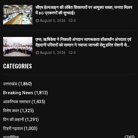
सीएम हेल्पलाइन की लंबित शिकायतों पर आयुक्त सख्त, जनता मिलन
में 80 प्रकरणों की सुनवाई।
August 5, 2026
0
एम्स, ऋषिकेश ने निकाली अंगदान जागरूकता वॉकाथॉन अंगदाता एवं
देहदानी परिवारों को सम्मान ने नवाजा जानकी सेतु हरित रोशनी से...
August 5, 2026
0
CATEGORIES
उत्तराखंड
(1,860)
Breaking News
(1,813)
आकस्मिक समाचार
(1,435)
विशेष कवर
(1,325)
दिन की कहानी
(1,291)
टिहरी गढ़वाल
(1,003)
राजनीतिक
(745)