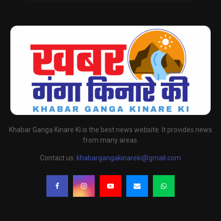
Khabar Ganga Kinare Ki is the best news website. It provides news
from many areas.
Contact us:
khabargangakinareki@gmail.com