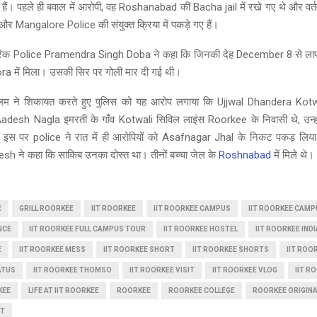
हैं। पहले ही बवाल में आरोपी, वह Roshanabad की Bacha jail में रखे गए थे और वर्
र Mangalore Police की संयुक्त क्रिया में पकड़े गए हैं।
गरिक Police Pramendra Singh Doba ने कहा कि जिनकी देह December 8 से ला
ra में मिला। उसकी सिर पर गोली मार दी गई थी।
म ने शिकायत करते हुए पुलिस को यह आरोप लगाया कि Ujjwal Dhandera Kotw
esh Nagla इमरती के गाँव Kotwali सिविल लाइंस Roorkee के निवासी थे, उन्हो
। इस पर police ने रात में ही आरोपियों को Asafnagar Jhal के निकट पकड़ लिया
h ने कहा कि साकिब उनका दोस्त था। तीनों बच्चा जेल के
Roshnabad
में मिले थे।
E
GRILL ROORKEE
IIT ROORKEE
IIT ROORKEE CAMPUS
IIT ROORKEE CAM
NCE
IIT ROORKEE FULL CAMPUS TOUR
IIT ROORKEE HOSTEL
IIT ROORKEE INDI
E
IIT ROORKEE MESS
IIT ROORKEE SHORT
IIT ROORKEE SHORTS
IIT ROO
ATUS
IIT ROORKEE THOMSO
IIT ROORKEE VISIT
IIT ROORKEE VLOG
IIT R
KEE
LIFE AT IIT ROORKEE
ROORKEE
ROORKEE COLLEGE
ROORKEE ORIGIN
ET