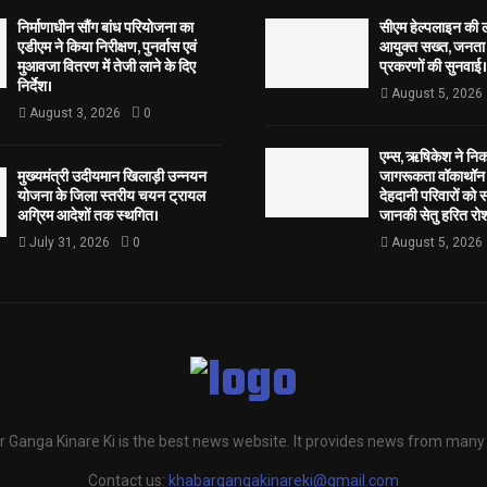
निर्माणाधीन सौंग बांध परियोजना का
सीएम हेल्पलाइन की 
एडीएम ने किया निरीक्षण, पुनर्वास एवं
आयुक्त सख्त, जनता 
मुआवजा वितरण में तेजी लाने के दिए
प्रकरणों की सुनवाई।
निर्देश।
August 5, 2026
August 3, 2026
0
एम्स, ऋषिकेश ने नि
मुख्यमंत्री उदीयमान खिलाड़ी उन्नयन
जागरूकता वॉकाथॉन अ
योजना के जिला स्तरीय चयन ट्रायल
देहदानी परिवारों को 
अग्रिम आदेशों तक स्थगित।
जानकी सेतु हरित रोश
July 31, 2026
0
August 5, 2026
 Ganga Kinare Ki is the best news website. It provides news from many
Contact us:
khabargangakinareki@gmail.com