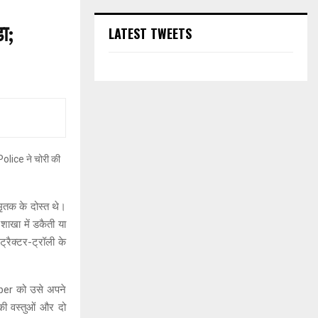
ा;
LATEST TWEETS
 मृतक के दोस्त थे।
खा में डकैती या
रैक्टर-ट्रॉली के
ber को उसे अपने
 की वस्तुओं और दो