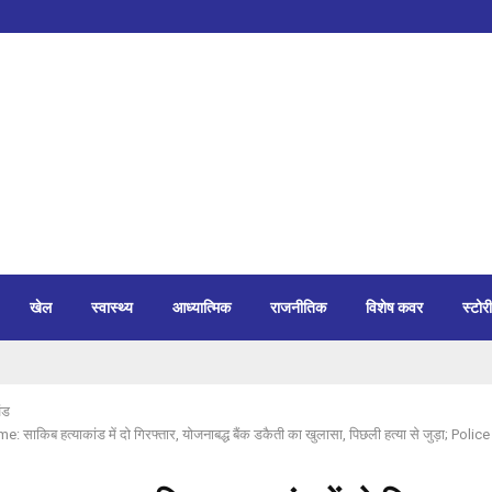
खेल
स्वास्थ्य
आध्यात्मिक
राजनीतिक
विशेष कवर
स्टोरी
ंड
 साकिब हत्याकांड में दो गिरफ्तार, योजनाबद्ध बैंक डकैती का खुलासा, पिछली हत्या से जुड़ा; Police न