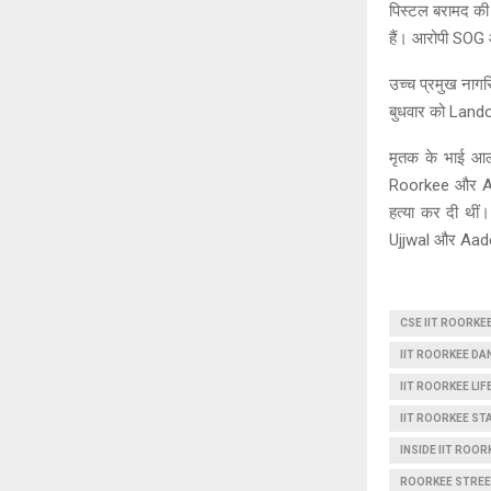
पिस्टल बरामद की 
हैं। आरोपी SOG औ
उच्च प्रमुख ना
बुधवार को Lando
मृतक के भाई आल
Roorkee और Aad
हत्या कर दी थीं
Ujjwal और Aades
CSE IIT ROORKE
IIT ROORKEE DA
IIT ROORKEE LIF
IIT ROORKEE ST
INSIDE IIT ROOR
ROORKEE STRE