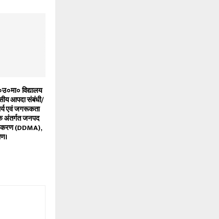
ा०उ०मा० विद्यालय
वसीय आपदा संबंधी/
र्य एवं जगरूकता
 के अंतर्गत जनपद
ाधिकरण (DDMA),
्षण।