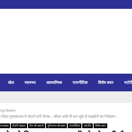
खेल
स्वास्थ्य
आध्यात्मिक
राजनीतिक
विशेष कवर
स्टोरी
ing News
े जिला पुस्तकालय में लोटने लगी रौनक। सीएम धामी भी कर चुके हैं लाइब्रेरी का निरीक्षण।
त्तराखंड
टिहरी गढ़वाल
दिन की कहानी
दुनियाभर की खबर
राजनीतिक
राष्ट्रीय
विशेष कवर