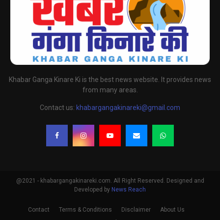
Khabar Ganga Kinare Ki is the best news website. It provides news
from many areas.
Contact us:
khabargangakinareki@gmail.com
@2021 - khabargangakinareki.com. All Right Reserved. Designed and
Developed by
News Reach
Contact
Terms & Conditions
Disclaimer
About Us