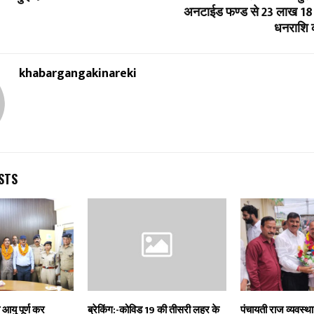
अनटाईड फण्ड से 23 लाख 18 
धनराशि 
khabargangakinareki
STS
ा आयु पूर्ण कर
ब्रेकिंग:-कोविड 19 की तीसरी लहर के
पंचायती राज व्यवस्था