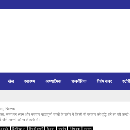
खेल
स्वास्थ्य
आध्यात्मिक
राजनीतिक
विशेष कवर
स्टोरी
ing News
सा: समय पर ध्यान और उपचार महत्वपूर्ण, बच्चों के शरीर में किसी भी प्रकार की वृद्धि, हरे रंग की उल्
द जैसे लक्षणों को ना लें हल्के में।
त्तराखंड
टिहरी गढ़वाल
दिन की कहानी
देहरादून
राष्ट्रीय
विशेष कवर
स्वास्थ्य