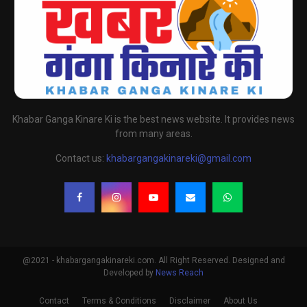
Khabar Ganga Kinare Ki is the best news website. It provides news
from many areas.
Contact us:
khabargangakinareki@gmail.com
@2021 - khabargangakinareki.com. All Right Reserved. Designed and
Developed by
News Reach
Contact
Terms & Conditions
Disclaimer
About Us