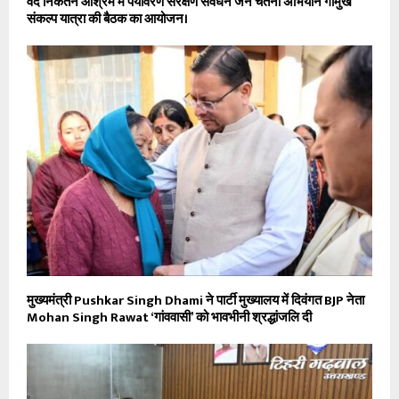
वेद निकेतन आश्रम में पर्यावरण संरक्षण संवर्धन जन चेतना अभियान गोमुख
संकल्प यात्रा की बैठक का आयोजन।
मुख्यमंत्री Pushkar Singh Dhami ने पार्टी मुख्यालय में दिवंगत BJP नेता
Mohan Singh Rawat ‘गांववासी’ को भावभीनी श्रद्धांजलि दी