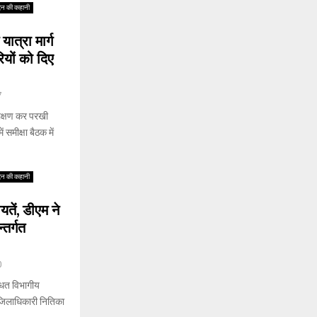
िन की कहानी
ात्रा मार्ग
ियों को दिए
7
रीक्षण कर परखी
 समीक्षा बैठक में
िन की कहानी
तें, डीएम ने
तर्गत
0
्धित विभागीय
 जिलाधिकारी नितिका