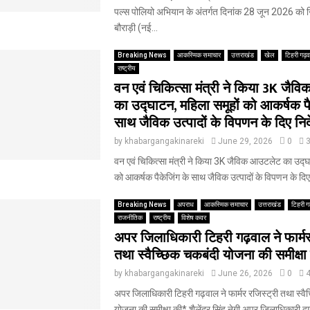
पल्स पोलियो अभियान के अंतर्गत दिनांक 28 जून 2026 को 
बौराड़ी (नई...
Breaking News
आकस्मिक समाचार
उत्तराखंड
खेल
टिहरी गढ़
राष्ट्रीय
वन एवं चिकित्सा मंत्री ने किया 3K जै
का उद्घाटन, महिला समूहों को आकर्षक पै
साथ जैविक उत्पादों के विपणन के दिए निर्
by
khabargangakinareki
June 29, 2026
0
वन एवं चिकित्सा मंत्री ने किया 3K जैविक आउटलेट का उद्घ
को आकर्षक पैकेजिंग के साथ जैविक उत्पादों के विपणन के दिए न
Breaking News
अपराध
आकस्मिक समाचार
उत्तराखंड
टिहरी ग
राजनीतिक
राष्ट्रीय
विशेष कवर
अपर जिलाधिकारी टिहरी गढ़वाल ने फार्मर
तथा स्वैच्छिक चकबंदी योजना की समीक्षा
by
khabargangakinareki
June 26, 2026
0
अपर जिलाधिकारी टिहरी गढ़वाल ने फार्मर रजिस्ट्री तथा स्वै
योजना की समीक्षा की* शैलेंद्र सिंह नेगी अपर जिलाधिकारी द