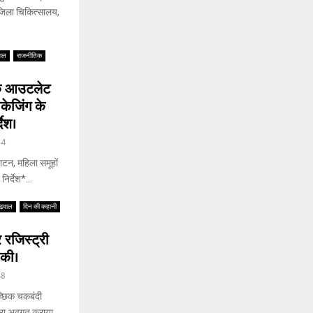
जिला चिकित्सालय,
वाल
राजनीतिक
विक आउटलेट
केजिंग के
देश।
34
ाटन, महिला समूहों
िर्देश*...
ढ़वाल
दिन की कहानी
 रजिस्ट्री
 की।
48
च्छिक चकबंदी
्वारा अवगत कराया