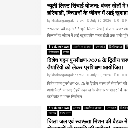
न्यूली लिफ्ट सिंचाई योजना: बंजर खेतों में
हरियाली, किसानों के जीवन में आई खुशह
by
khabargangakinareki
July 30, 2026
0
9
*सफलता की कहानी* *न्यूली लिफ्ट सिंचाई योजना: बंजर खेतों
किसानों के जीवन में आई खुशहाली* *जब खेतों तक पानी पहुँचत
Breaking News
आकस्मिक समाचार
उत्तराखंड
टिहरी गढ़वाल
द
विशेष कवर
स्टोरी
विशेष गहन पुनरीक्षण-2026 के द्वितीय च
तैयारियों को लेकर प्रशिक्षण आयोजित।
by
khabargangakinareki
July 30, 2026
0
8
विशेष गहन पुनरीक्षण-2026 के द्वितीय चरण की तैयारियों को 
आयोजित* जनपद टिहरी गढ़वाल के विधानसभा क्षेत्र 14-धन
कंडीसौड़ में भारत निर्वाचन...
Breaking News
अपराध
आकस्मिक समाचार
उत्तराखंड
टिहरी ग
राष्ट्रीय
विशेष कवर
जिला जल एवं स्वच्छता मिशन की बैठक मे