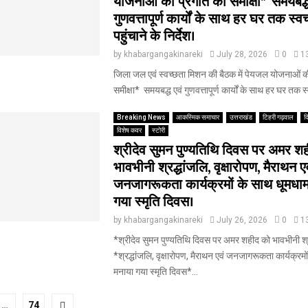
योजनाओं की प्रगति की समीक्षा* ‎ ‎समयबद्ध
गुणवत्तापूर्ण कार्यों के साथ हर घर तक स्
पहुंचाने के निर्देश।
by
khabargangakinareki
July 28, 2026
0
1
जिला जल एवं स्वच्छता मिशन की बैठक में पेयजल योजनाओं क
समीक्षा* ‎ ‎समयबद्ध एवं गुणवत्तापूर्ण कार्यों के साथ हर घर तक स्
Breaking News
आकस्मिक समाचार
उत्तराखंड
टिहरी गढ़वाल
द
विशेष कवर
स्टोरी
श्रीदेव सुमन पुण्यतिथि दिवस पर अमर श
भावभीनी श्रद्धांजलि, वृक्षारोपण, मैराथन ए
जनजागरूकता कार्यक्रमों के साथ धूमधाम
गया स्मृति दिवस।
by
khabargangakinareki
July 26, 2026
0
1
*श्रीदेव सुमन पुण्यतिथि दिवस पर अमर शहीद को भावभीनी श्रद
‎*श्रद्धांजलि, वृक्षारोपण, मैराथन एवं जनजागरूकता कार्यक्रमो
मनाया गया स्मृति दिवस*...
…
74