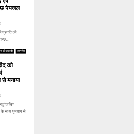
 एवं
वच्छ पेयजल
3
ी प्रगति की
वच्छ...
िन की कहानी
राष्ट्रीय
हीद को
वं
 से मनाया
3
्धांजलि* ‎
ं के साथ धूमधाम से