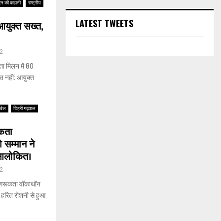
िन की कहानी
राष्ट्रीय
LATEST TWEETS
आयुक्त सख्त,
2
ा मिलन में 80
्त नहीं: आयुक्त
खेल
टिहरी गढ़वाल
ूकता
 सम्मान ने
 आलोकित।
2
जागरूकता वॉकाथॉन
ु हरित रोशनी से हुआ