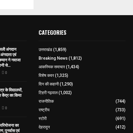
CATEGORIES
काली अंगदान
उत्तराखंड
(1,859)
ंगदाता एवं
Breaking News
(1,812)
सम्मान ने नवाजा
नी से...
आकस्मिक समाचार
(1,434)
0
विशेष कवर
(1,325)
दिन की कहानी
(1,290)
्र के विद्यालयों,
टिहरी गढ़वाल
(1,002)
केंद्र का किया
राजनीतिक
(744)
0
राष्ट्रीय
(733)
स्टोरी
(691)
ध परियोजना का
देहरादून
(412)
ण, पुनर्वास एवं