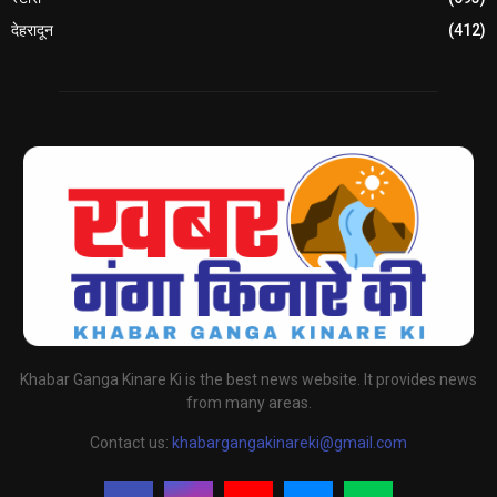
देहरादून
(412)
Khabar Ganga Kinare Ki is the best news website. It provides news
from many areas.
Contact us:
khabargangakinareki@gmail.com