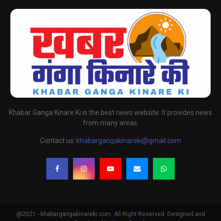
Khabar Ganga Kinare Ki is the best news website. It provides news
from many areas.
Contact us:
khabargangakinareki@gmail.com
@2021 - khabargangakinareki.com. All Right Reserved. Designed and