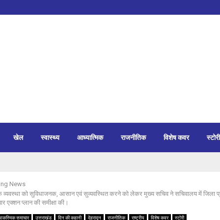
खेल
स्वास्थ्य
आध्यात्मिक
राजनीतिक
विशेष कवर
स्टोरी
ing News
फिक व्यवस्था को सुविधाजनक, आसान एवं सुव्यवस्थित करने को लेकर मुख्य सचिव ने सचिवालय में जिला प्
ैयार एक्शन प्लान की समीक्षा की।
आकस्मिक समाचार
उत्तराखंड
दिन की कहानी
देहरादून
राजनीतिक
राष्ट्रीय
विशेष कवर
स्टोरी