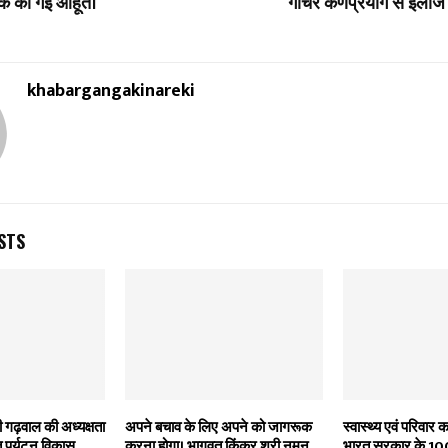
बैठक की गई आहूत।
गौचर कर्णप्रयाग से इलाज 
khabargangakinareki
STS
 गढ़वाल की अध्यक्षता
अपने बचाव के लिए अपने को जागरूक
स्वास्थ्य एवं परिवार 
् पर्यटन विकास
करना होगा। भागवत किंकर श्री नमन
भारत सरकार के 10