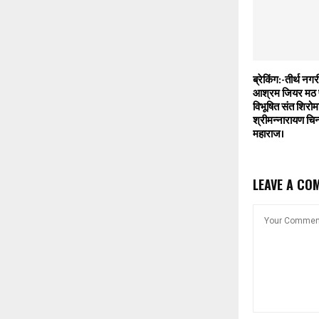
ब्रेकिंग:-तीर्थ नग
आश्रम जियर मठ पह
विभूषित संत शिरोम
श्रीमन्नारायण चिन
महाराज।
LEAVE A CO