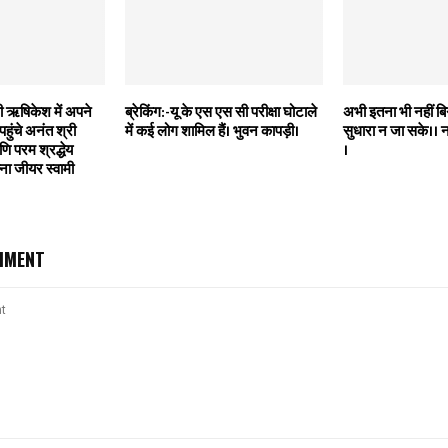
री ऋषिकेश में अपने
ब्रेकिंग:-यू के एस एस सी परीक्षा घोटाले
अभी इतना भी नहीं बिग
ुंचे अनंत श्री
में कई लोग शामिल हैं। भुवन कापड़ी।
सुधारा न जा सके।। 
णि परम श्रद्धेय
।
्ना जीयर स्वामी
MMENT