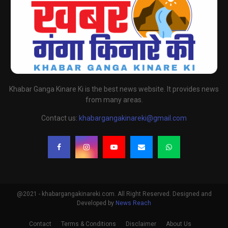
Khabar Ganga Kinare Ki is the best news website. It provides news
from many areas.
Contact us:
khabargangakinareki@gmail.com
@2021 - khabargangakinareki.com. All Right Reserved. Designed and
Developed by
News Reach
Contact
Terms & Conditions
Disclaimer
About Us