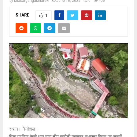
by
khabargangakinareki
June 16, 2025
0
406
SHARE
1
स्थान। नैनीताल।
विश्व प्रसिद्ध कैची धाम बाबा नीम करौली महाराज स्थापना दिवस पर लाखों