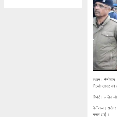
स्थान। नैनीताल 
दिल्ली ब्लास्ट को
रिपोर्ट। ललित ज
नैनीताल। सरोवर नग
नजर आई ।