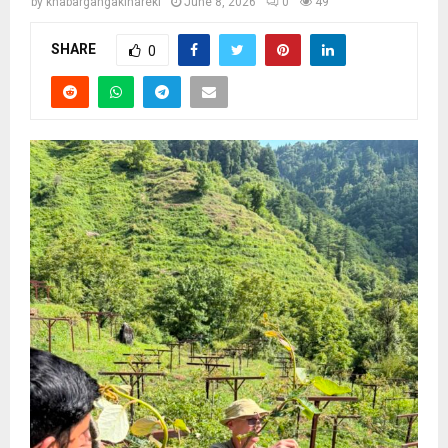
by
khabargangakinareki
June 8, 2026
0
49
SHARE
0