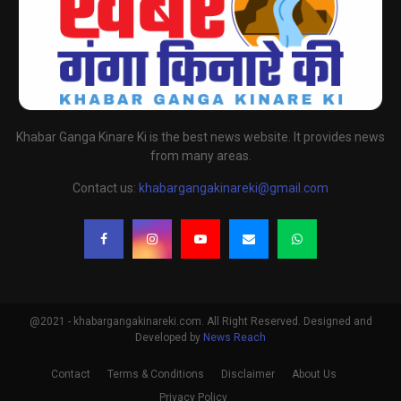
Khabar Ganga Kinare Ki is the best news website. It provides news
from many areas.
Contact us:
khabargangakinareki@gmail.com
@2021 - khabargangakinareki.com. All Right Reserved. Designed and
Developed by
News Reach
Contact
Terms & Conditions
Disclaimer
About Us
Privacy Policy