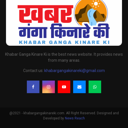
Khabar Ganga Kinare Ki is the best news website. It provides news
from many areas.
Contact us:
khabargangakinareki@gmail.com
@2021 - khabargangakinareki.com. All Right Reserved. Designed and
Developed by
News Reach