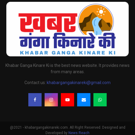
Khabar Ganga Kinare Ki is the best news website. It provides news
from many areas.
Contact us:
khabargangakinareki@gmail.com
@2021 - khabargangakinareki.com. All Right Reserved. Designed and
Developed by
News Reach