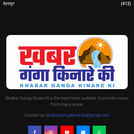
देहरादून
(412)
Khabar Ganga Kinare Ki is the best news website. It provides news
from many areas.
Contact us:
khabargangakinareki@gmail.com