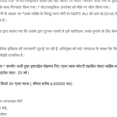
नैटवाड रोड़* से मोटरसाइकिल संख्या UK16E 9641 पर सवार *शमशेर अली नाम के यु
के साथ गिरफ्तार किया गया।* मोटरसाइकिल उपरोक्त को मौके पर सीज किया गया।
दगी के आधार पर *उक्त व्यक्ति के विरुद्ध थाना मोरी पर NDPS Act की धारा 8/20/60 मे
ा है।
्त द्वारा बताया गया कि उसके द्वारा दूरस्थ ग्रामों से इसे खरीदकर अच्छे मुनाफे के लिए बेच
धिक इतिहास की जानकारी जुटाई जा रही है, अभियुक्त को मा0 न्यायालय के समक्ष पेश कि
्यवाही प्रचलित है।
क्त-* शमशेर अली पुत्र इशराईल मोहम्मद नि0 ग्राम व्यास कोटरी तहसील पांवटा साहिब 
प्रदेश उम्र- 25 वर्ष।
 किलो 30 ग्राम चरस ( कीमत करीब 4,00000 रु0)
-थानाध्यक्ष मोरी
 बाबू
तोमर