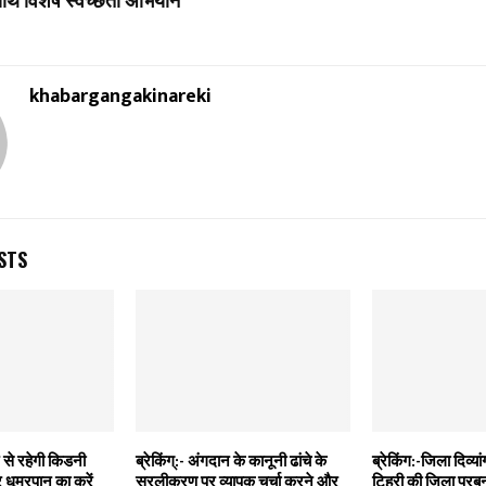
ाथ विशेष स्वच्छता अभियान
khabargangakinareki
STS
से रहेगी किडनी
ब्रेकिंग्:- अंगदान के कानूनी ढांचे के
ब्रेकिंग:-जिला दिव्यांग
धूम्रपान का करें
सरलीकरण पर व्यापक चर्चा करने और
टिहरी की जिला प्रबन