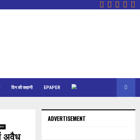
Facebook
Instagr
Youtu
Ema
W
दिन की कहानी
EPAPER
ADVERTISEMENT
 कवर
ं अवैध