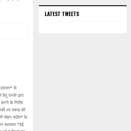
LATEST TWEETS
िम उदयन* के
ेतु उनके द्वारा
रने के निर्देश
र उनकी धर पकड की
मोरी मोहन कठैत* के
ियान चलाकर *देई