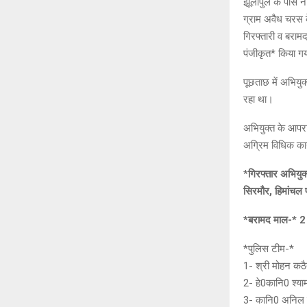
झूलापुल के पास 
ग्राम अवैध चरस 
गिरफ्तारी व बराम
पंजीकृत* किया गय
पूछताछ में अभियुक
रहा था।
अभियुक्त के आपरा
अग्रिम विधिक कार
*
गिरफ्तार अभियु
सिरमौर, हिमांचल 
*बरामद माल-* 2
*पुलिस टीम-*
1- श्री मोहन कठैत
2- हे0कानि0 श्याम
3- कानि0 अनिल 