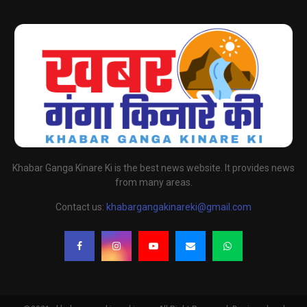
Khabar Ganga Kinare Ki is the best news website. It provides news
from many areas.
Contact us:
khabargangakinareki@gmail.com